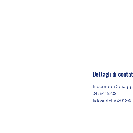
Dettagli di conta
Bluemoon Spiaggia L
3476415238
Iidosurfclub2018@