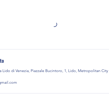
tto
ido di Venezia, Piazzale Bucintoro, 1, Lido, Metropolitan City o
gmail.com